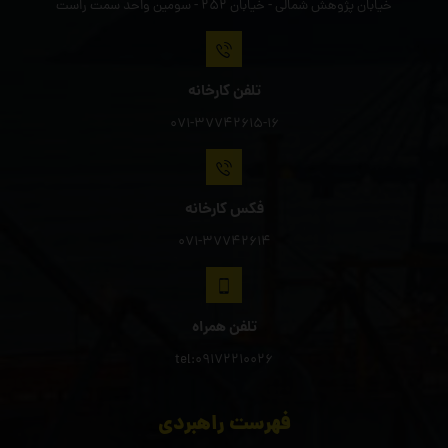
خیابان پژوهش شمالی - خیابان 252 - سومین واحد سمت راست
تلفن کارخانه
071-37742615-16
فکس کارخانه
071-37742614
تلفن همراه
tel:09172210026
فهرست راهبردی